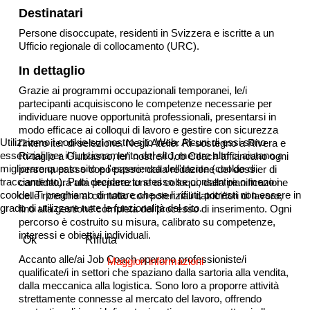
Destinatari
Persone disoccupate, residenti in Svizzera e iscritte a un
Ufficio regionale di collocamento (URC).
In dettaglio
Grazie ai programmi occupazionali temporanei, le/i
partecipanti acquisiscono le competenze necessarie per
individuare nuove opportunità professionali, presentarsi in
modo efficace ai colloqui di lavoro e gestire con sicurezza
Utilizziamo i cookie sul nostro sito Web. Alcuni di essi sono
l’intero iter di selezione.
Negli Atelier Ri-sostegno a Rivera e
essenziali per il funzionamento del sito, mentre altri ci aiutano a
Ri-taglio a Giubiasco, le/i nostre/i Job Coach affiancano ogni
migliorare questo sito e l'esperienza dell'utente (cookie di
persona passo dopo passo: dalla redazione del dossier di
tracciamento). Puoi decidere tu stesso se consentire o meno i
candidatura alla preparazione ai colloqui, dalla pianificazione
cookie. Ti preghiamo di notare che se li rifiuti, potresti non essere in
delle ricerche al contatto con potenziali datrici/tori di lavoro,
grado di utilizzare tutte le funzionalità del sito.
fino alla gestione completa del processo di inserimento. Ogni
percorso è costruito su misura, calibrato su competenze,
interessi e obiettivi individuali.
Ok
Rifiuta
Accanto alle/ai Job Coach operano professioniste/i
Maggiori informazioni
qualificate/i in settori che spaziano dalla sartoria alla vendita,
dalla meccanica alla logistica. Sono loro a proporre attività
strettamente connesse al mercato del lavoro, offrendo