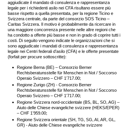
aggiudicate il mandato di consulenza e rappresentanza
legale per i richiedenti asilo nei CFA risultano essere più
basse rispetto a quella presentata, per la regione Ticino e
Svizzera centrale, da parte del consorzio SOS Ticino –
Caritas Svizzera. Il motivo è probabilmente da ricercare in
una maggiore concorrenza presente nelle altre regioni che
ha condotto a offerte più basse e non in grado di coprire tutti i
costi. Di seguito vengono indicate le organizzazioni che si
sono aggiudicate i mandati di consulenza e rappresentanza
legale nei Centri federali d’asilo (CFA) e le offerte presentate
(forfait per procure sottoscritte):
Regione Berna (BE) – Consorzio Berner
Rechtsberatunsstelle für Menschen in Not / Soccorso
Operaio Svizzero – CHF 1'717.00;
Regione Zurigo (ZH) - Consorzio Berner
Rechtsberatunsstelle für Menschen in Not / Soccorso
Operaio Svizzero – CHF 1'717.00;
Regione Svizzera nord-occidentale (BS, BL, SO, AG) –
Aiuto delle Chiese evangeliche svizzere (HEKS/EPER)
– CHF 1'959.00;
Regione Svizzera orientale (SH, TG, SG, AI, AR, GL,
GR) - Aiuto delle Chiese evangeliche svizzere