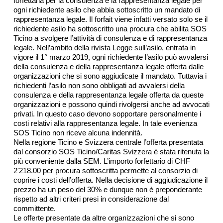
forfettaria per la consulenza e la rappresentanza legale per
ogni richiedente asilo che abbia sottoscritto un mandato di
rappresentanza legale. Il forfait viene infatti versato solo se il
richiedente asilo ha sottoscritto una procura che abilita SOS
Ticino a svolgere l’attività di consulenza e di rappresentanza
legale. Nell’ambito della rivista Legge sull’asilo, entrata in
vigore il 1° marzo 2019, ogni richiedente l’asilo può avvalersi
della consulenza e della rappresentanza legale offerta dalle
organizzazioni che si sono aggiudicate il mandato. Tuttavia i
richiedenti l’asilo non sono obbligati ad avvalersi della
consulenza e della rappresentanza legale offerta da queste
organizzazioni e possono quindi rivolgersi anche ad avvocati
privati. In questo caso devono sopportare personalmente i
costi relativi alla rappresentanza legale. In tale evenienza
SOS Ticino non riceve alcuna indennità.
Nella regione Ticino e Svizzera centrale l’offerta presentata
dal consorzio SOS Ticino/Caritas Svizzera è stata ritenuta la
più conveniente dalla SEM. L’importo forfettario di CHF
2'218.00 per procura sottoscritta permette al consorzio di
coprire i costi dell’offerta. Nella decisione di aggiudicazione il
prezzo ha un peso del 30% e dunque non è preponderante
rispetto ad altri criteri presi in considerazione dal
committente.
Le offerte presentate da altre organizzazioni che si sono