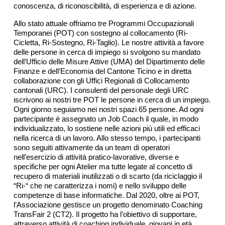
conoscenza, di riconoscibilità, di esperienza e di azione.
Allo stato attuale offriamo tre Programmi Occupazionali
Temporanei (POT) con sostegno al collocamento (Ri-
Cicletta, Ri-Sostegno, Ri-Taglio). Le nostre attività a favore
delle persone in cerca di impiego si svolgono su mandato
dell’Ufficio delle Misure Attive (UMA) del Dipartimento delle
Finanze e dell’Economia del Cantone Ticino e in diretta
collaborazione con gli Uffici Regionali di Collocamento
cantonali (URC). I consulenti del personale degli URC
iscrivono ai nostri tre POT le persone in cerca di un impiego.
Ogni giorno seguiamo nei nostri spazi 65 persone. Ad ogni
partecipante è assegnato un Job Coach il quale, in modo
individualizzato, lo sostiene nelle azioni più utili ed efficaci
nella ricerca di un lavoro. Allo stesso tempo, i partecipanti
sono seguiti attivamente da un team di operatori
nell’esercizio di attività pratico-lavorative, diverse e
specifiche per ogni Atelier ma tutte legate al concetto di
recupero di materiali inutilizzati o di scarto (da riciclaggio il
“Ri-“ che ne caratterizza i nomi) e nello sviluppo delle
competenze di base informatiche. Dal 2020, oltre ai POT,
l’Associazione gestisce un progetto denominato Coaching
TransFair 2 (CT2). Il progetto ha l’obiettivo di supportare,
attraverso attività di coaching individuale, giovani in età