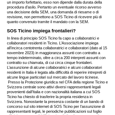
un importo forfettario, esso non dipende dalla durata della
procedura d’asilo. Pertanto un eventuale ricorso avverso
una decisione della SEM, una domanda di riesame o di
revisione, non permettono a SOS Ticino di ricevere più di
quanto convenuto tramite il mandato con la SEM.
SOS Ticino impiega frontalieri?
In linea di principio SOS Ticino fa capo a collaboratrici e
collaboratori residenti in Ticino. L’Associazione impiega
all’incirca centotrenta collaboratrici e collaboratori (dato al 15
novembre 2023) in maggioranza assunti con contratto a
tempo indeterminato, oltre a circa 200 interpreti assunti con
contratto su chiamata, di cui circa cinque frontalieri.
L’assunzione di alcune collaboratrici e alcuni collaboratori
residenti in Italia è legata alla difficoltà di reperire intrepreti di
alcune lingue particolari sul mercato del lavoro ticinese.
Presso la Protezione giuridica nel CFA della regione Ticino e
Svizzera centrale sono attivi diversi rappresentanti legali
provenienti dall’Italia e con nazionalità italiana a cui SOS
Ticino ha chiesto di trasferire la propria residenza in
Svizzera. Nonostante la presenza costante di un bando di
concorso sul sito internet di SOS Ticino per l’assunzione di
rappresentanti legali, le periodiche pubblicazioni sul foglio