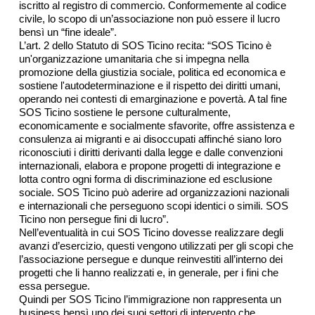
iscritto al registro di commercio. Conformemente al codice
civile, lo scopo di un’associazione non può essere il lucro
bensì un “fine ideale”.
L’art. 2 dello Statuto di SOS Ticino recita: “SOS Ticino è
un'organizzazione umanitaria che si impegna nella
promozione della giustizia sociale, politica ed economica e
sostiene l'autodeterminazione e il rispetto dei diritti umani,
operando nei contesti di emarginazione e povertà. A tal fine
SOS Ticino sostiene le persone culturalmente,
economicamente e socialmente sfavorite, offre assistenza e
consulenza ai migranti e ai disoccupati affinché siano loro
riconosciuti i diritti derivanti dalla legge e dalle convenzioni
internazionali, elabora e propone progetti di integrazione e
lotta contro ogni forma di discriminazione ed esclusione
sociale. SOS Ticino può aderire ad organizzazioni nazionali
e internazionali che perseguono scopi identici o simili. SOS
Ticino non persegue fini di lucro”.
Nell’eventualità in cui SOS Ticino dovesse realizzare degli
avanzi d’esercizio, questi vengono utilizzati per gli scopi che
l’associazione persegue e dunque reinvestiti all’interno dei
progetti che li hanno realizzati e, in generale, per i fini che
essa persegue.
Quindi per SOS Ticino l’immigrazione non rappresenta un
business bensì uno dei suoi settori di intervento che