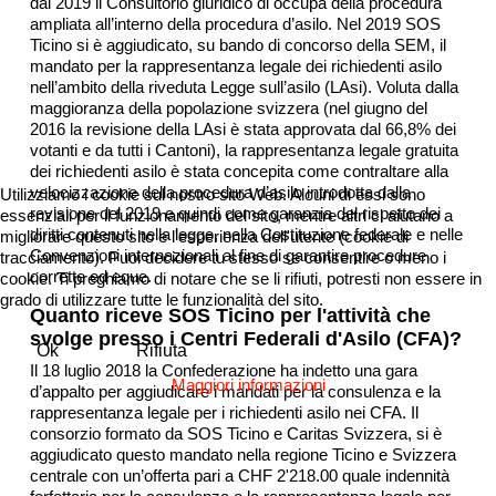
dal 2019 il Consultorio giuridico di occupa della procedura
ampliata all’interno della procedura d’asilo. Nel 2019 SOS
Ticino si è aggiudicato, su bando di concorso della SEM, il
mandato per la rappresentanza legale dei richiedenti asilo
nell’ambito della riveduta Legge sull’asilo (LAsi). Voluta dalla
maggioranza della popolazione svizzera (nel giugno del
2016 la revisione della LAsi è stata approvata dal 66,8% dei
votanti e da tutti i Cantoni), la rappresentanza legale gratuita
dei richiedenti asilo è stata concepita come contraltare alla
velocizzazione della procedura d’asilo introdotta dalla
Utilizziamo i cookie sul nostro sito Web. Alcuni di essi sono
revisione del 2019 e quindi come garanzia del rispetto dei
essenziali per il funzionamento del sito, mentre altri ci aiutano a
diritti contenuti nella legge, nella Costituzione federale e nelle
migliorare questo sito e l'esperienza dell'utente (cookie di
Convenzioni internazionali al fine di garantire procedure
tracciamento). Puoi decidere tu stesso se consentire o meno i
corrette ed eque.
cookie. Ti preghiamo di notare che se li rifiuti, potresti non essere in
grado di utilizzare tutte le funzionalità del sito.
Quanto riceve SOS Ticino per l'attività che
svolge presso i Centri Federali d'Asilo (CFA)?
Ok
Rifiuta
Il 18 luglio 2018 la Confederazione ha indetto una gara
Maggiori informazioni
d’appalto per aggiudicare i mandati per la consulenza e la
rappresentanza legale per i richiedenti asilo nei CFA. Il
consorzio formato da SOS Ticino e Caritas Svizzera, si è
aggiudicato questo mandato nella regione Ticino e Svizzera
centrale con un’offerta pari a CHF 2'218.00 quale indennità