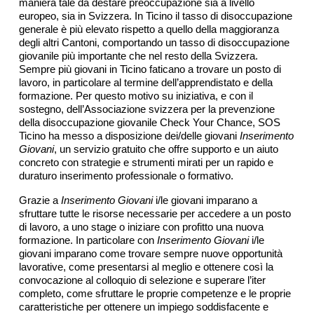
maniera tale da destare preoccupazione sia a livello
europeo, sia in Svizzera. In Ticino il tasso di disoccupazione
generale è più elevato rispetto a quello della maggioranza
degli altri Cantoni, comportando un tasso di disoccupazione
giovanile più importante che nel resto della Svizzera.
Sempre più giovani in Ticino faticano a trovare un posto di
lavoro, in particolare al termine dell’apprendistato e della
formazione. Per questo motivo su iniziativa, e con il
sostegno, dell’Associazione svizzera per la prevenzione
della disoccupazione giovanile Check Your Chance, SOS
Ticino ha messo a disposizione dei/delle giovani
Inserimento
Giovani
, un servizio gratuito che offre supporto e un aiuto
concreto con strategie e strumenti mirati per un rapido e
duraturo inserimento professionale o formativo.
Grazie a
Inserimento Giovani
i/le giovani imparano a
sfruttare tutte le risorse necessarie per accedere a un posto
di lavoro, a uno stage o iniziare con profitto una nuova
formazione. In particolare con
Inserimento Giovani
i/le
giovani imparano come trovare sempre nuove opportunità
lavorative, come presentarsi al meglio e ottenere così la
convocazione al colloquio di selezione e superare l’iter
completo, come sfruttare le proprie competenze e le proprie
caratteristiche per ottenere un impiego soddisfacente e