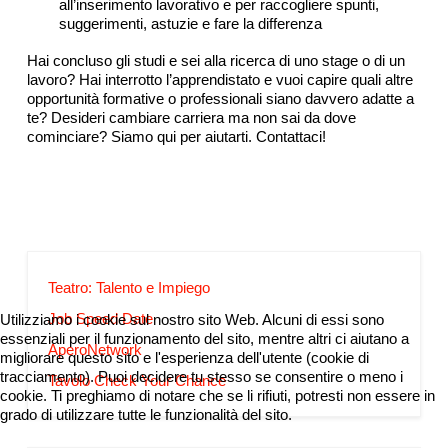
all’inserimento lavorativo e per raccogliere spunti,
suggerimenti, astuzie e fare la differenza
Hai concluso gli studi e sei alla ricerca di uno stage o di un
lavoro? Hai interrotto l’apprendistato e vuoi capire quali altre
opportunità formative o professionali siano davvero adatte a
te? Desideri cambiare carriera ma non sai da dove
cominciare? Siamo qui per aiutarti. Contattaci!
Teatro: Talento e Impiego
Job Speed Date
Utilizziamo i cookie sul nostro sito Web. Alcuni di essi sono
essenziali per il funzionamento del sito, mentre altri ci aiutano a
AperoNetwork
migliorare questo sito e l'esperienza dell'utente (cookie di
tracciamento). Puoi decidere tu stesso se consentire o meno i
Tavolo Check Your Chance
cookie. Ti preghiamo di notare che se li rifiuti, potresti non essere in
grado di utilizzare tutte le funzionalità del sito.